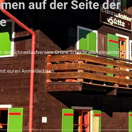
men auf der Seite der
te
er des Schneelaufvereins Grüne Schleife alle relevanten In
s mit euren Anmeldedaten.